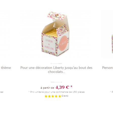
e thème
Pour une décoration Liberty jusqu'au bout des
Person
chocolats...
4,39 € *
à partir de
ces
* Prix unitaire pour une commande de 150 pièces
* 