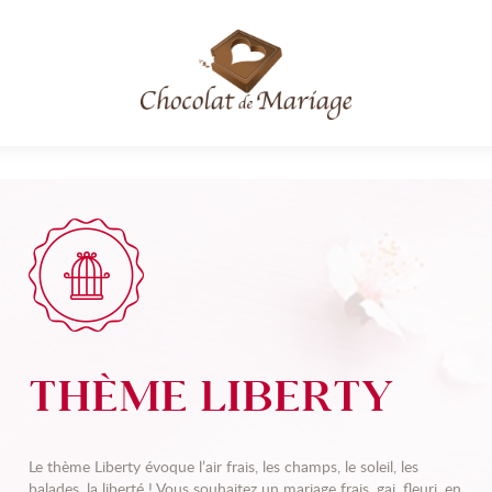
THÈME LIBERTY
Le thème Liberty évoque l’air frais, les champs, le soleil, les
balades, la liberté ! Vous souhaitez un mariage frais, gai, fleuri, en