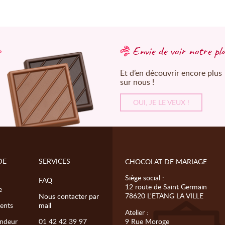
Envie de voir notre pl
Et d’en découvrir encore plus
sur nous !
OUI, JE LE VEUX !
DE
SERVICES
CHOCOLAT DE MARIAGE
Siège social :
FAQ
12 route de Saint Germain
e
78620 L'ETANG LA VILLE
Nous contacter par
ents
mail
Atelier :
ndeur
01 42 42 39 97
9 Rue Moroge