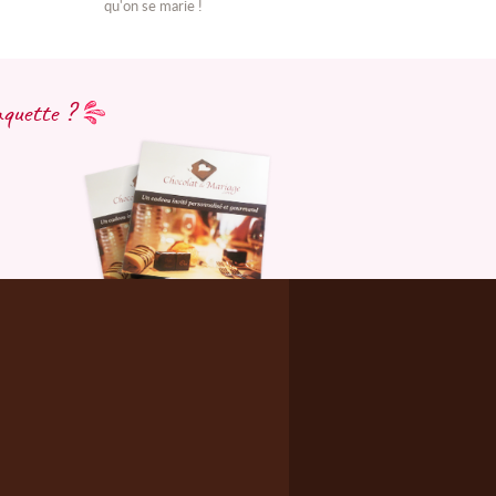
qu'on se marie !
aquette ?
Marchand approuvé par la
Société des Avis Garantis,
cliquez ici pour vérifier
.