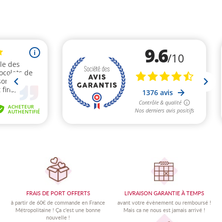
FRAIS DE PORT OFFERTS
LIVRAISON GARANTIE À TEMPS
à partir de 60€ de commande en France
avant votre évènement ou remboursé !
Métropolitaine !
Ç
a c'est une bonne
Mais ca ne nous est jamais arrivé !
nouvelle !