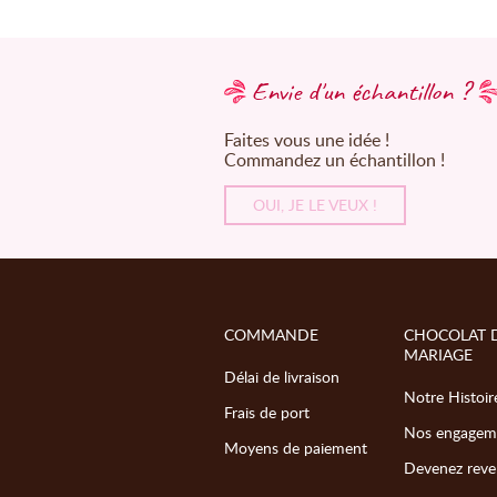
Envie d'un échantillon ?
Faites vous une idée !
Commandez un échantillon !
OUI, JE LE VEUX !
COMMANDE
CHOCOLAT 
MARIAGE
Délai de livraison
Notre Histoir
Frais de port
Nos engagem
Moyens de paiement
Devenez reve