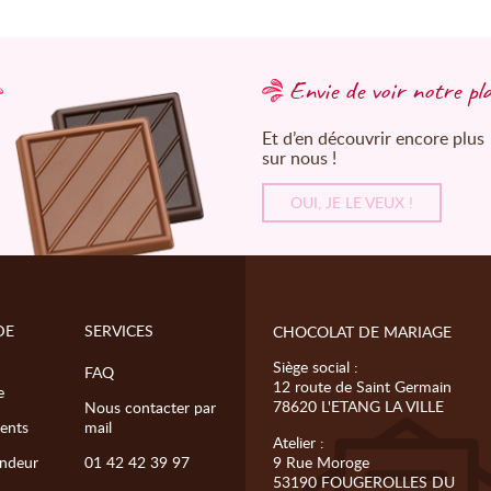
Envie de voir notre pl
Et d’en découvrir encore plus
sur nous !
OUI, JE LE VEUX !
DE
SERVICES
CHOCOLAT DE MARIAGE
Siège social :
FAQ
12 route de Saint Germain
e
78620 L'ETANG LA VILLE
Nous contacter par
ents
mail
Atelier :
ndeur
01 42 42 39 97
9 Rue Moroge
53190 FOUGEROLLES DU