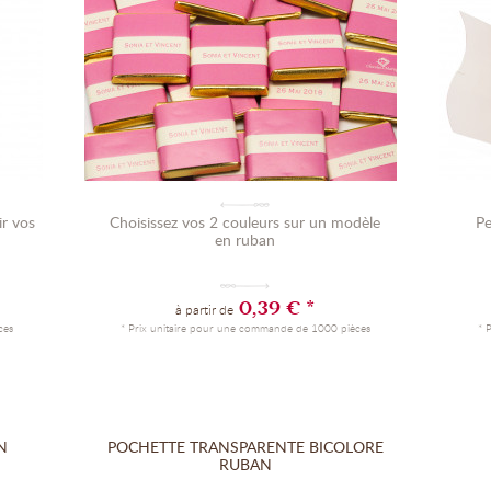
ir vos
Choisissez vos 2 couleurs sur un modèle
Pe
en ruban
0,39 € *
à partir de
ces
* Prix unitaire pour une commande de 1000 pièces
* 
N
POCHETTE TRANSPARENTE BICOLORE
RUBAN