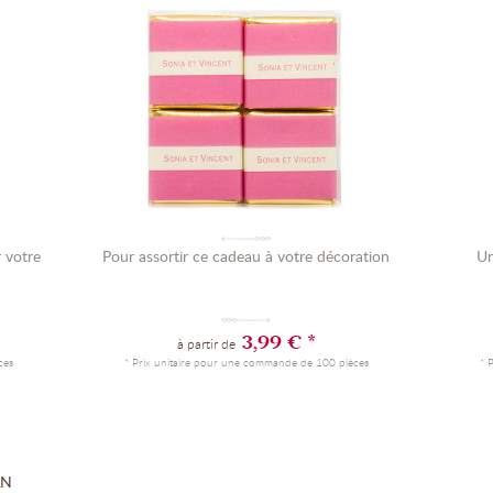
r votre
Pour assortir ce cadeau à votre décoration
Un
3,99 € *
à partir de
ces
* Prix unitaire pour une commande de 100 pièces
* 
AN