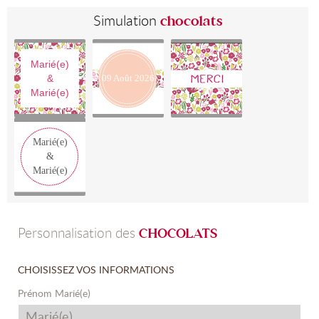
Simulation
chocolats
Marié(e)
&
09
Août
2026
Marié(e)
Marié(e)
&
Marié(e)
Personnalisation des
CHOCOLATS
CHOISISSEZ VOS INFORMATIONS
Prénom Marié(e)