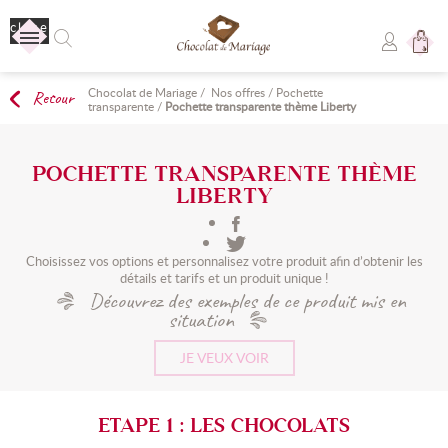
close
Chocolat de Mariage
/
Nos offres
/
Pochette
Retour
Aucun produit
transparente
/
Pochette transparente thème Liberty
Livraison
Livraison gratuite !
POCHETTE TRANSPARENTE THÈME
LIBERTY
TOTAL
0,00 €
Choisissez vos options et personnalisez votre produit afin d’obtenir les
COMMANDER
détails et tarifs et un produit unique !
Découvrez des exemples de ce produit mis en
situation
JE VEUX VOIR
ETAPE 1 : LES CHOCOLATS