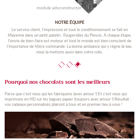
module advconstructor
NOTRE ÉQUIPE
ça
Le service client, l’impression et tout le conditionnement se fait en
gie
Mayenne dans un petit patelin : Fougerolles du Plessis. A chaque étape,
l’envie de bien-faire est moteur et tout le monde est bien conscient de
us
l’importance de Votre commande. La bonne ambiance qui y règne là-bas,
l’
nous la mettons aussi dans votre colis.
Pourquoi nos chocolats sont les meilleurs
Parce que c’est nous qui les fabriquons (avec amour !) Et c’est nous qui
imprimons en HD sur les bagues papier (toujours avec amour !) Résultat :
vos cadeaux personnalisés plairont à tous et en premier lieu à vous !