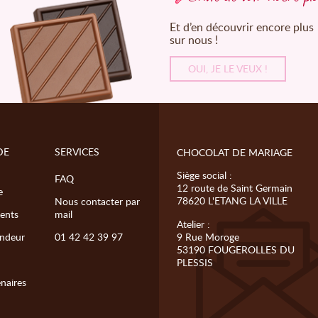
Et d’en découvrir encore plus
sur nous !
OUI, JE LE VEUX !
DE
SERVICES
CHOCOLAT DE MARIAGE
Siège social :
FAQ
12 route de Saint Germain
e
78620 L'ETANG LA VILLE
Nous contacter par
ents
mail
Atelier :
ndeur
01 42 42 39 97
9 Rue Moroge
53190 FOUGEROLLES DU
PLESSIS
enaires