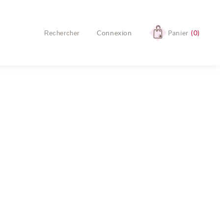
Connexion
Panier
0
Aucun produit
Livraison
Livraison gratuite !
TOTAL
0,00 €
COMMANDER