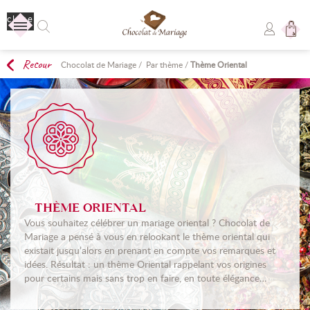
close
Retour
Chocolat de Mariage
/
Par thème
/
Thème Oriental
Aucun produit
Livraison
Livraison gratuite !
TOTAL
0,00 €
COMMANDER
THÈME ORIENTAL
Vous souhaitez célébrer un mariage oriental ? Chocolat de
Mariage a pensé à vous en relookant le thème oriental qui
existait jusqu’alors en prenant en compte vos remarques et
idées. Résultat : un thème Oriental rappelant vos origines
pour certains mais sans trop en faire, en toute élégance…