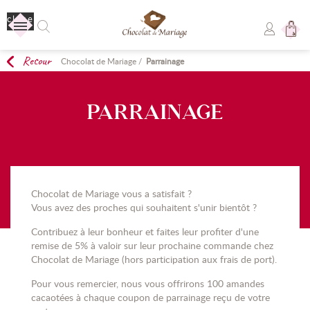
close
Retour
Chocolat de Mariage
/
Parrainage
Aucun produit
Livraison
Livraison gratuite !
PARRAINAGE
TOTAL
0,00 €
COMMANDER
Chocolat de Mariage vous a satisfait ?
Vous avez des proches qui souhaitent s'unir bientôt ?
Contribuez à leur bonheur et faites leur profiter d'une
remise de 5% à valoir sur leur prochaine commande chez
Chocolat de Mariage (hors participation aux frais de port).
Pour vous remercier, nous vous offrirons 100 amandes
cacaotées à chaque coupon de parrainage reçu de votre