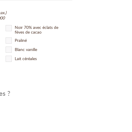
ax.)
000
Noir 70% avec éclats de
fèves de cacao
Praliné
Blanc vanille
Lait céréales
es ?