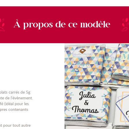
À propos de ce modèle
olats carrés de 5g
ate de l’évènement.
é (idéal pour les
opres contenants
t pour tout autre