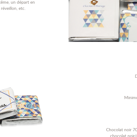
tême, un départ en
réveillon, etc.
D
Minim
Chocolat noir 70
chocolat noir/p