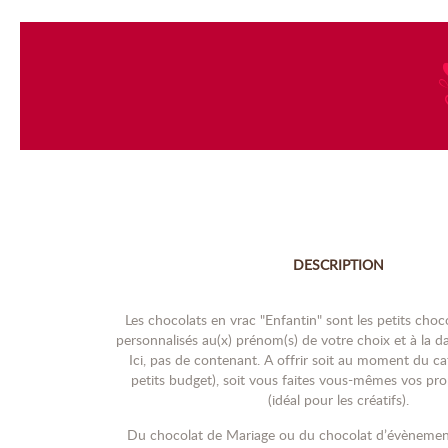
DESCRIPTION
Les chocolats en vrac "Enfantin" sont les petits choc
personnalisés au(x) prénom(s) de votre choix et à la d
Ici, pas de contenant. A offrir soit au moment du caf
petits budget), soit vous faites vous-mêmes vos pr
(idéal pour les créatifs).
Du chocolat de Mariage ou du chocolat d’évènemen