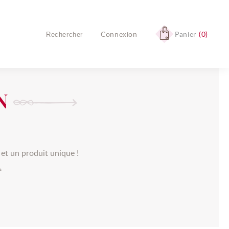
Connexion
Panier
0
Aucun produit
Livraison
Livraison gratuite !
N
TOTAL
0,00 €
COMMANDER
s et un produit unique !