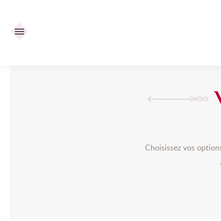
Retour
Chocolat de Mariage
/
Nos offres
/
Vrac
/
Vrac thème Enfa
Choisissez vos options 