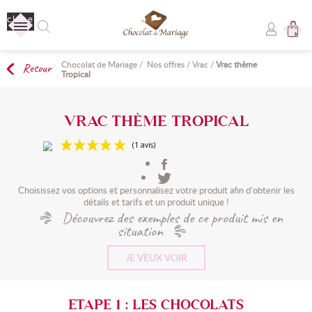
close
Chocolat de Mariage
/
Nos offres
/
Vrac
/
Vrac thème
Retour
Aucun produit
Tropical
Livraison
Livraison gratuite !
VRAC THÈME TROPICAL
TOTAL
0,00 €
(1 avis)
COMMANDER
Choisissez vos options et personnalisez votre produit afin d’obtenir les
détails et tarifs et un produit unique !
Découvrez des exemples de ce produit mis en
situation
JE VEUX VOIR
ETAPE 1 : LES CHOCOLATS