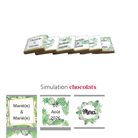
Simulation
chocolats
Marié(e)
07
&
Août
Marié(e)
2026