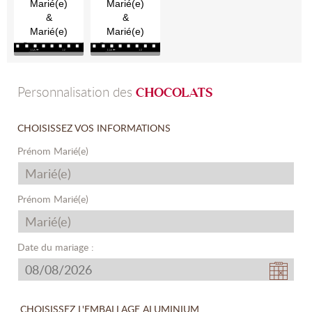
Marié(e)
Marié(e)
&
&
2026
Août
08
2026
Août
08
Marié(e)
Marié(e)
Personnalisation des
CHOCOLATS
CHOISISSEZ VOS INFORMATIONS
Prénom Marié(e)
Prénom Marié(e)
Date du mariage :
CHOISISSEZ L'EMBALLAGE ALUMINIUM