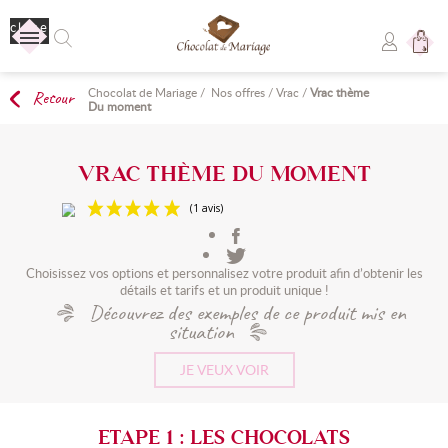
close
Chocolat de Mariage
/
Nos offres
/
Vrac
/
Vrac thème
Retour
Aucun produit
Du moment
Livraison
Livraison gratuite !
VRAC THÈME DU MOMENT
TOTAL
0,00 €
(1 avis)
COMMANDER
Choisissez vos options et personnalisez votre produit afin d’obtenir les
détails et tarifs et un produit unique !
Découvrez des exemples de ce produit mis en
situation
JE VEUX VOIR
ETAPE 1 : LES CHOCOLATS