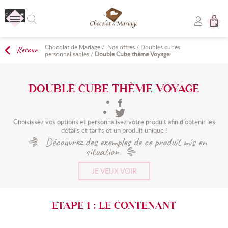
close
Chocolat de Mariage
/
Nos offres
/
Doubles cubes
Retour
Aucun produit
personnalisables
/
Double Cube thème Voyage
Livraison
Livraison gratuite !
DOUBLE CUBE THÈME VOYAGE
TOTAL
0,00 €
Choisissez vos options et personnalisez votre produit afin d’obtenir les
détails et tarifs et un produit unique !
COMMANDER
Découvrez des exemples de ce produit mis en
situation
JE VEUX VOIR
ETAPE 1 : LE CONTENANT