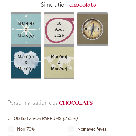
Simulation
chocolats
Marié(e)
08
&
Août
Marié(e)
2026
Marié(e)
Marié(e)
Marié(e)
&
&
&
Marié(e)
Marié(e)
Marié(e)
Personnalisation des
CHOCOLATS
CHOISISSEZ VOS PARFUMS
(2 max.)
Noir 70%
Noir avec fèves