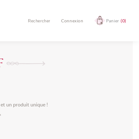
Connexion
Panier
0
Aucun produit
Livraison
Livraison gratuite !
F
TOTAL
0,00 €
COMMANDER
s et un produit unique !