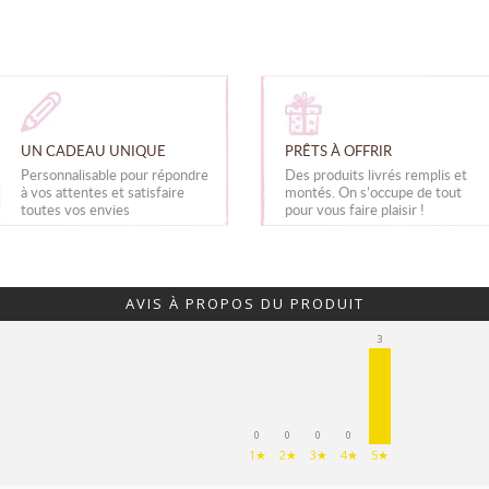
UN CADEAU UNIQUE
PRÊTS À OFFRIR
Personnalisable pour répondre
Des produits livrés remplis et
à vos attentes et satisfaire
montés. On s’occupe de tout
toutes vos envies
pour vous faire plaisir !
AVIS À PROPOS DU PRODUIT
3
0
0
0
0
1★
2★
3★
4★
5★