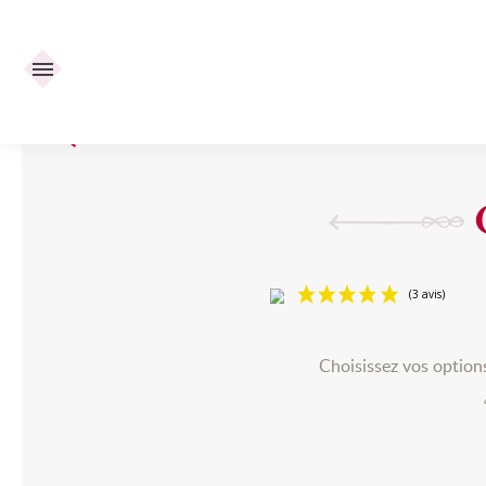
Retour
Chocolat de Mariage
/
Nos offres
/
Cube simple
/
Cube sim
Choisissez vos options 