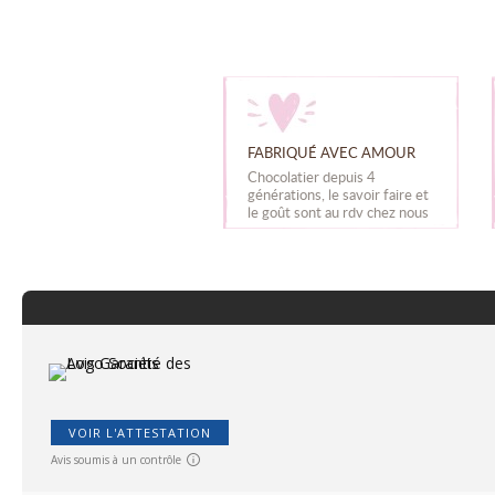
FABRIQUÉ AVEC AMOUR
Chocolatier depuis 4
générations, le savoir faire et
le goût sont au rdv chez nous
VOIR L'ATTESTATION
Avis soumis à un contrôle