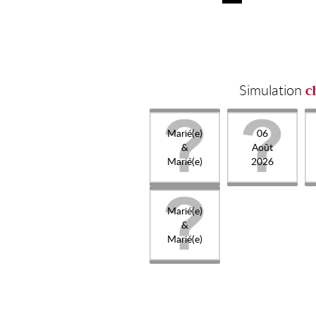
Simulation
c
Marié(e)
06
&
Août
Marié(e)
2026
Marié(e)
&
Marié(e)