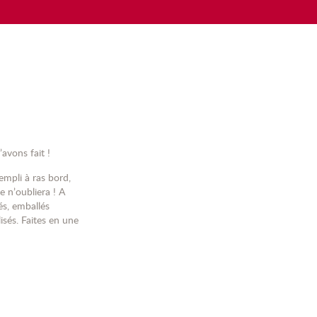
avons fait !
empli à ras bord,
 n’oubliera ! A
és, emballés
sés. Faites en une