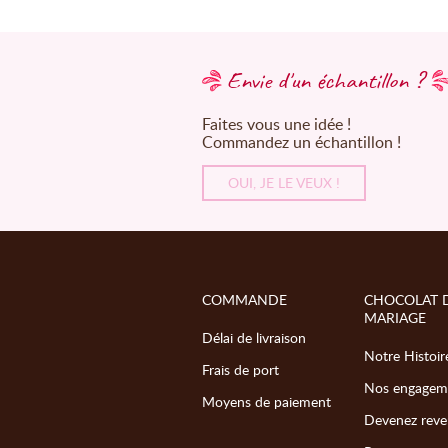
Envie d'un échantillon ?
Faites vous une idée !
Commandez un échantillon !
OUI, JE LE VEUX !
COMMANDE
CHOCOLAT 
MARIAGE
Délai de livraison
Notre Histoir
Frais de port
Nos engagem
Moyens de paiement
Devenez reve