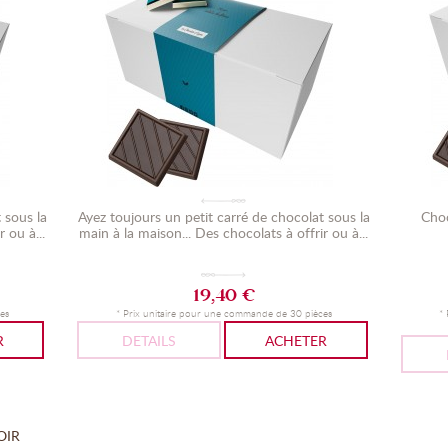
 sous la
Ayez toujours un petit carré de chocolat sous la
Choc
 ou à...
main à la maison... Des chocolats à offrir ou à...
19,40 €
es
* Prix unitaire pour une commande de 30 pièces
*
R
DETAILS
ACHETER
OIR