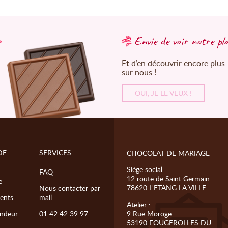
Envie de voir notre pl
Et d’en découvrir encore plus
sur nous !
OUI, JE LE VEUX !
DE
SERVICES
CHOCOLAT DE MARIAGE
Siège social :
FAQ
12 route de Saint Germain
e
78620 L'ETANG LA VILLE
Nous contacter par
ents
mail
Atelier :
ndeur
01 42 42 39 97
9 Rue Moroge
53190 FOUGEROLLES DU