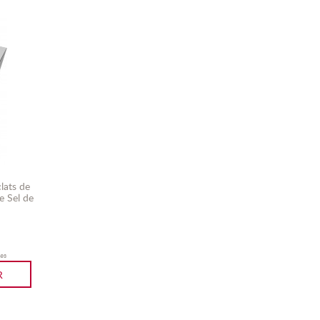
lats de
e Sel de
es
R