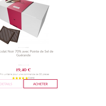
olat Noir 70% avec Pointe de Sel de
Guérande
19,40 €
 Prix unitaire pour une commande de 30 pièces
DETAILS
ACHETER