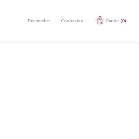
Connexion
Panier
0
Aucun produit
Livraison
Livraison gratuite !
TOTAL
0,00 €
COMMANDER