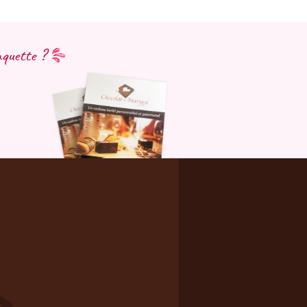
aquette ?
Marchand approuvé par la
Société des Avis Garantis,
cliquez ici pour vérifier
.